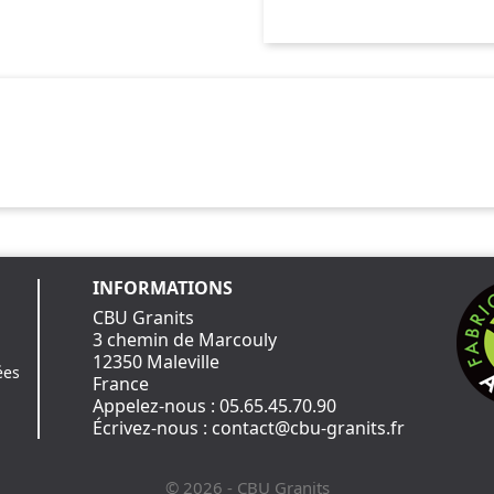
INFORMATIONS
CBU Granits
3 chemin de Marcouly
12350 Maleville
ées
France
Appelez-nous :
05.65.45.70.90
Écrivez-nous :
contact@cbu-granits.fr
© 2026 - CBU Granits